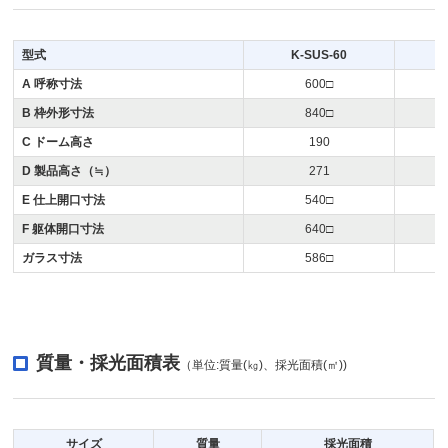
型式
K-SUS-60
A 呼称寸法
600□
B 枠外形寸法
840□
C ドーム高さ
190
D 製品高さ（≒）
271
E 仕上開口寸法
540□
F 躯体開口寸法
640□
ガラス寸法
586□
質量・採光面積表
（単位:質量(㎏)、採光面積(㎡))
サイズ
質量
採光面積