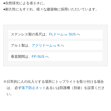
●自然採光による省エネに。
●耐久性にもすぐれ、様々な建築物に採用いただいています。
ステンレス製の長尺は、
FLドーム
SUS
へ
™
アルミ製は、
アクリドーム
K
へ
™
垂直開閉は、
FP-SUS
へ
※日常的に人の出入りする場所にトップライトを取り付ける場合
は、 必ず
落下防止ネット
あるいは防護柵（別途）を設置くださ
い。