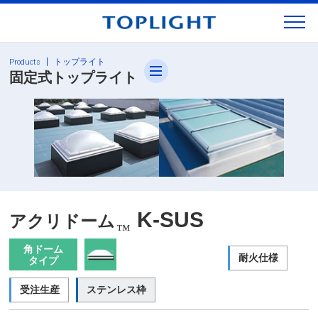
M
Menu
トップライト
Products
固定式トップライト
K-SUS
アクリドーム
™
角ドーム
耐火仕様
タイプ
受注生産
ステンレス枠